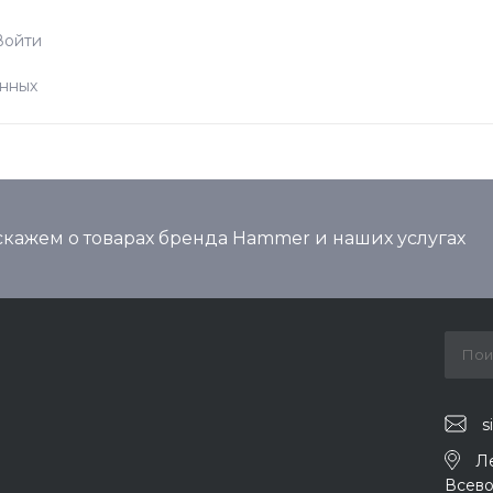
Войти
анных
кажем о товарах бренда Hammer и наших услугах
s
Л
Всево